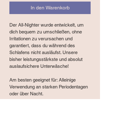
In den Warenkorb
Der All-Nighter wurde entwickelt, um 
dich bequem zu umschließen, ohne 
Irritationen zu verursachen und 
garantiert, dass du während des 
Schlafens nicht ausläufst. Unsere 
bisher leistungsstärkste und absolut 
auslaufsichere Unterwäsche!
Am besten geeignet für: Alleinige 
Verwendung an starken Periodentagen 
oder über Nacht.
Grössen
Konzipiert für
Grösse
Taille
Hüfte