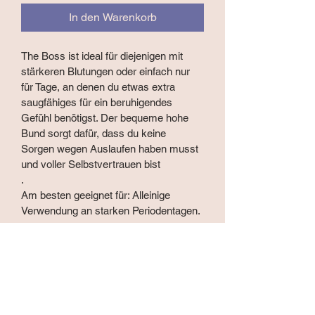
In den Warenkorb
The Boss ist ideal für diejenigen mit 
stärkeren Blutungen oder einfach nur 
für Tage, an denen du etwas extra 
saugfähiges für ein beruhigendes 
Gefühl benötigst. Der bequeme hohe 
Bund sorgt dafür, dass du keine 
Sorgen wegen Auslaufen haben musst 
und voller Selbstvertrauen bist
.
Am besten geeignet für: Alleinige 
Verwendung an starken Periodentagen.
Grössen
Konzipiert für
Grösse
Taille
Hüfte